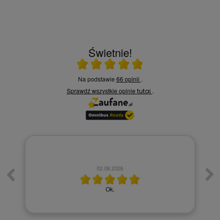
Świetnie!
Ocena średnia 4.9 na 5
Na podstawie
66 opinii
.
Sprawdź wszystkie opinie
.
tutaj
02.08.2026
Ok.