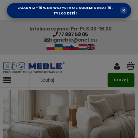
ZGARNIJ -10% NA WSZYSTKO Z KODEM: RABAT10.
×
TYLKO DZIŚ!
Infolinia czynna: Pn-Pt 8:00-16:00
77 887 58 05
bigmeble@onet.eu
Szukaj