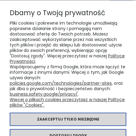
Dbamy o Twoją prywatność
Pliki cookies i pokrewne im technologie umożliwiają
poprawne działanie strony i pomagają nam
dostosować ofertę do Twoich potrzeb. Możesz
zaakceptować wykorzystanie przez nas wszystkich
tych plików i przejść do sklepu lub dostosować użycie
POMOC
plików do swoich preferencji, wybierając opcję
"Dostosuj zgody". Więcej przeczytasz w naszej
Polityce
Prywatności
.
MOJE KONTO
Współpracujemy z firmą Google, która może łączyć te
informacje z innymi danymi. Więcej o tym, jak Google
używa danych:
PŁATNOŚCI I DOSTAWA
policies.google.com/technologies/partner-sites
, oraz
jak dba o prywatność i bezpieczeństwo danych:
business.safety.google/privacy/
.
Więcej o plikach cookies przeczytasz w naszej Polityce
INFORMACJE
plików "Cookies".
O NAS
ZAAKCEPTUJ TYLKO NIEZBĘDNE
DOSTOSUJ ZGODY