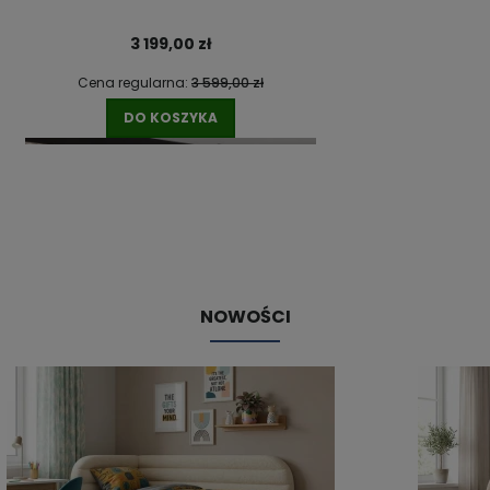
3 199,00 zł
Cena regularna:
3 599,00 zł
DO KOSZYKA
NOWOŚCI
Łóżko tapicerowane z pojemnikiem Cosenza
1 699,00 zł
Cena regularna:
2 099,00 zł