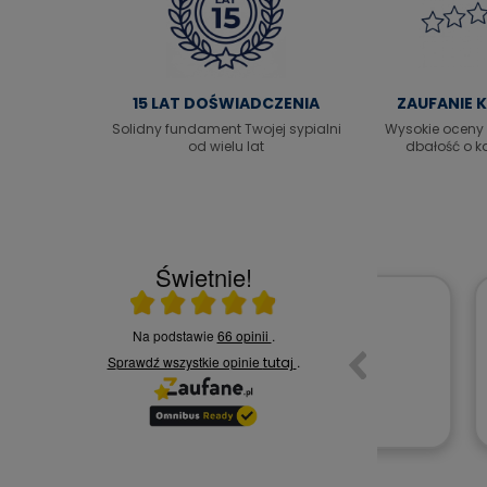
|
Łóżko kontynentalne Lima z pojemnikiem,
materacem i toperem
2 349,00 zł
15 LAT DOŚWIADCZENIA
ZAUFANIE 
Cena regularna:
2 749,00 zł
Solidny fundament Twojej sypialni
Wysokie oceny
od wielu lat
dbałość o k
DO KOSZYKA
Świetnie!
Ocena średnia 4.9 na 5
Na podstawie
66 opinii
.
27.07.2026
Sprawdź wszystkie opinie
.
tutaj
👍
S