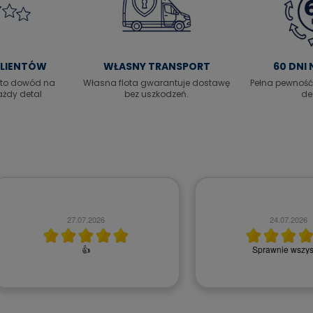
Łóżko tapicerowane z pojemnikiem Viene
2 099,00 zł
KLIENTÓW
WŁASNY TRANSPORT
60 DNI
Cena regularna:
2 499,00 zł
 to dowód na
Własna flota gwarantuje dostawę
Pełna pewność
ażdy detal
bez uszkodzeń.
de
DO KOSZYKA
24.07.2026
23.07.2026
prawnie wszystko
*****