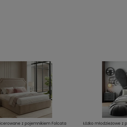
picerowane z pojemnikiem Folcata
Łóżko młodzieżowe z p