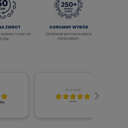
 NA ZWROT
OGROMNY WYBÓR
 wyboru i czas na
Od klasyki po nowoczesny
cyzję.
minimalizm.
2
22.07.2026
Czy polecisz nas 
doceniam rozmowę
była bardzo 
Super
profesjonalna. Dz
się wybrać idealn
Zdecydo