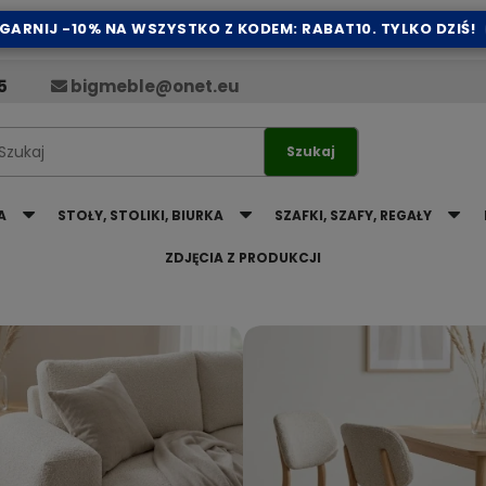
GARNIJ -10% NA WSZYSTKO Z KODEM: RABAT10. TYLKO DZIŚ!
5
bigmeble@onet.eu
Szukaj
A
STOŁY, STOLIKI, BIURKA
SZAFKI, SZAFY, REGAŁY
ZDJĘCIA Z PRODUKCJI