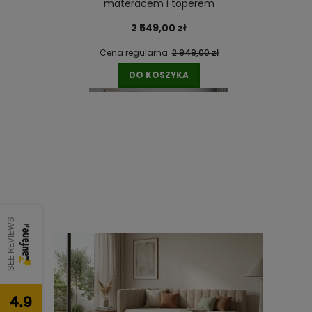
materacem i toperem
2 549,00 zł
Cena regularna:
2 949,00 zł
DO KOSZYKA
SEE REVIEWS
a
Łóżko kontynentalne Amadora Lux z
pojemnikiem, materacem i toperem
3 149,00 zł
4.9
Cena regularna:
3 449,00 zł