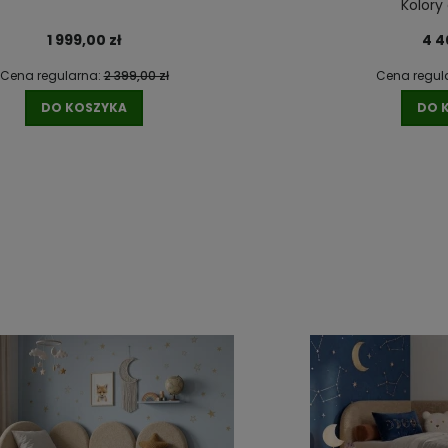
Kolory
1 999,00 zł
4 4
Cena regularna:
2 399,00 zł
Cena regul
DO KOSZYKA
DO 