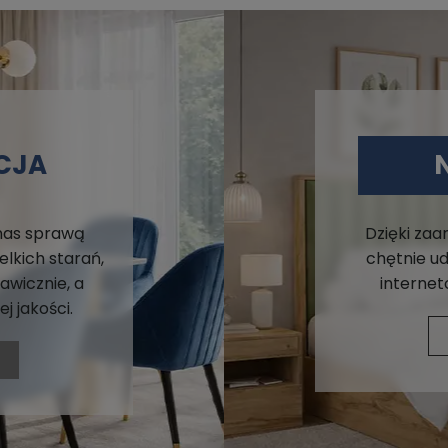
CJA
 nas sprawą
Dzięki za
lkich starań,
chętnie ud
awicznie, a
internet
j jakości.