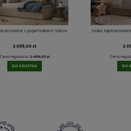
apicerowane z pojemnikiem Varco
Łóżko tapicerowan
2 099,00 zł
2 0
Cena regularna:
2 499,00 zł
Cena regul
DO KOSZYKA
DO 