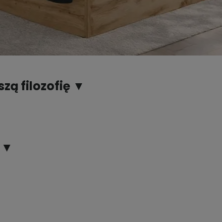
zą filozofię ▼
e ▼