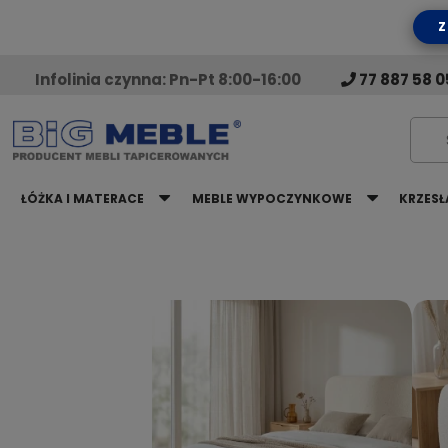
Z
Infolinia czynna: Pn-Pt 8:00-16:00
77 887 58 0
ŁÓŻKA I MATERACE
MEBLE WYPOCZYNKOWE
KRZESŁ