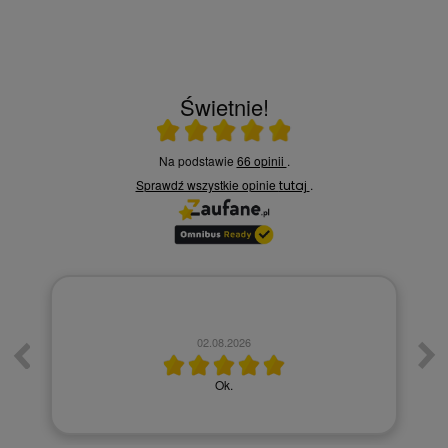
Świetnie!
Ocena średnia 4.9 na 5
Na podstawie
66 opinii
.
Sprawdź wszystkie opinie
.
tutaj
02.08.2026
Ok.