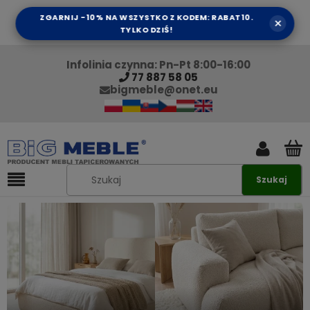
ZGARNIJ -10% NA WSZYSTKO Z KODEM: RABAT10.
×
TYLKO DZIŚ!
Infolinia czynna: Pn-Pt 8:00-16:00
77 887 58 05
bigmeble@onet.eu
Szukaj