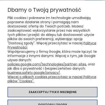
Dbamy o Twoją prywatność
Pliki cookies i pokrewne im technologie umożliwiają
poprawne działanie strony i pomagają nam
dostosować ofertę do Twoich potrzeb. Możesz
zaakceptować wykorzystanie przez nas wszystkich
tych plików i przejść do sklepu lub dostosować użycie
POMOC
plików do swoich preferencji, wybierając opcję
"Dostosuj zgody". Więcej przeczytasz w naszej
Polityce
Prywatności
.
MOJE KONTO
Współpracujemy z firmą Google, która może łączyć te
informacje z innymi danymi. Więcej o tym, jak Google
używa danych:
PŁATNOŚCI I DOSTAWA
policies.google.com/technologies/partner-sites
, oraz
jak dba o prywatność i bezpieczeństwo danych:
business.safety.google/privacy/
.
Więcej o plikach cookies przeczytasz w naszej Polityce
INFORMACJE
plików "Cookies".
O NAS
ZAAKCEPTUJ TYLKO NIEZBĘDNE
DOSTOSUJ ZGODY