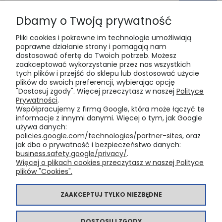
Dbamy o Twoją prywatność
Pliki cookies i pokrewne im technologie umożliwiają
poprawne działanie strony i pomagają nam
dostosować ofertę do Twoich potrzeb. Możesz
zaakceptować wykorzystanie przez nas wszystkich
tych plików i przejść do sklepu lub dostosować użycie
POMOC
plików do swoich preferencji, wybierając opcję
"Dostosuj zgody". Więcej przeczytasz w naszej
Polityce
Prywatności
.
MOJE KONTO
Współpracujemy z firmą Google, która może łączyć te
informacje z innymi danymi. Więcej o tym, jak Google
używa danych:
PŁATNOŚCI I DOSTAWA
policies.google.com/technologies/partner-sites
, oraz
jak dba o prywatność i bezpieczeństwo danych:
business.safety.google/privacy/
.
Więcej o plikach cookies przeczytasz w naszej Polityce
INFORMACJE
plików "Cookies".
O NAS
ZAAKCEPTUJ TYLKO NIEZBĘDNE
DOSTOSUJ ZGODY