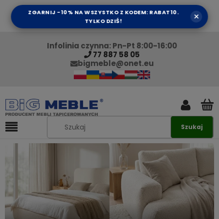
ZGARNIJ -10% NA WSZYSTKO Z KODEM: RABAT10.
×
TYLKO DZIŚ!
Infolinia czynna: Pn-Pt 8:00-16:00
77 887 58 05
bigmeble@onet.eu
Szukaj