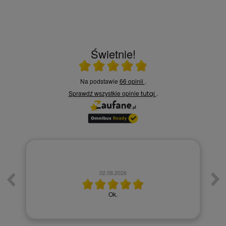
Świetnie!
Ocena średnia 4.9 na 5
Na podstawie
66 opinii
.
Sprawdź wszystkie opinie
.
tutaj
02.08.2026
Ok.