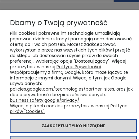
Łóżko kontynentalne 120x200 Almeirim z pojemnikiem, materacem i toperem
| Matt Velvet 83 (Outlet 39649)
2 179,00 zł
1 649,00 zł
Dbamy o Twoją prywatność
DO KOSZYKA
Pliki cookies i pokrewne im technologie umożliwiają
POMOC
MOJE KONTO
PŁATNOŚCI I
INFORMACJE
O NAS
poprawne działanie strony i pomagają nam dostosować
DOSTAWA
ofertę do Twoich potrzeb. Możesz zaakceptować
Zwroty i
Twoje
Polityka
Kontakt i dane
wykorzystanie przez nas wszystkich tych plików i przejść
reklamacje
zamówienia
prywatności
firmy
Formy płatności
do sklepu lub dostosować użycie plików do swoich
preferencji, wybierając opcję "Dostosuj zgody". Więcej
Zgłoś zwrot
Ustawienia
Ustawienia
Blog
Czas realizacji
przeczytasz w naszej
Polityce Prywatności
.
konta
plików cookies
zamówienia
Gwarancje i
O firmie
Współpracujemy z firmą Google, która może łączyć te
wysyłka
Przechowalnia
Polityka plików
Raty
informacje z innymi danymi. Więcej o tym, jak Google
"Cookies"
Częste pytania
używa danych:
Jak kupować?
policies.google.com/technologies/partner-sites
, oraz jak
Regulamin
dba o prywatność i bezpieczeństwo danych:
business.safety.google/privacy/
.
Więcej o plikach cookies przeczytasz w naszej Polityce
POKAŻ PEŁNĄ WERSJĘ STRONY
plików "Cookies".
Krzesło Tapicerowane Welur Lazurowe Big 029
Sklep internetowy Shoper Premium
299,00 zł
ZAAKCEPTUJ TYLKO NIEZBĘDNE
229,00 zł
DO KOSZYKA