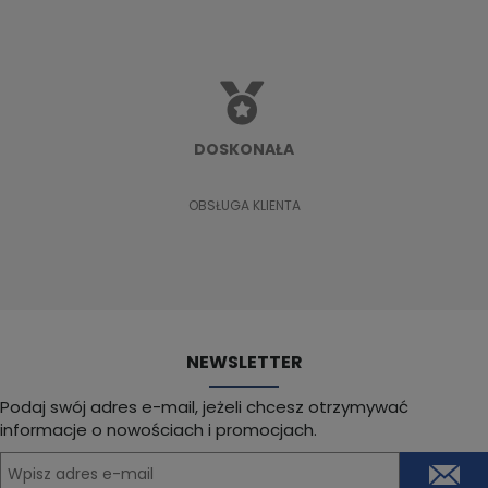
Łóżko tapicerowane z pojemnikiem Vinci 180x 200 Riviera 62 | Outlet M6
DOSKONAŁA
1 266,10 zł
1 046,10 zł
DO KOSZYKA
OBSŁUGA KLIENTA
NEWSLETTER
Podaj swój adres e-mail, jeżeli chcesz otrzymywać
informacje o nowościach i promocjach.