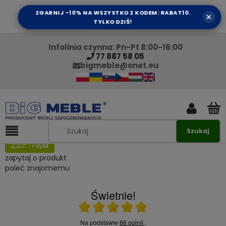
ZGARNIJ -10% NA WSZYSTKO Z KODEM: RABAT10.
×
TYLKO DZIŚ!
Infolinia czynna: Pn-Pt 8:00-16:00
77 887 58 05
bigmeble@onet.eu
Szukaj
zapytaj o produkt
poleć znajomemu
Świetnie!
Ocena średnia 4.9 na 5
Na podstawie
66 opinii
.