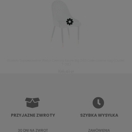
Krzesło Tapicerowane Welur Ciemno Szare Big 033 Całe czarne nogi(Outlet
T-38)
196,41 zł
96,41 zł
DO KOSZYKA
PRZYJAZNE ZWROTY
SZYBKA WYSYŁKA
30 DNI NA ZWROT
ZAMÓWIENIA