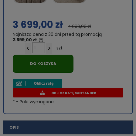
3 699,00 zł
4 099,00 zł
Najniższa cena z 30 dni przed tą promocją:
3 599,00 zł
<
>
szt.
Jeżeli produkt jest sprzedawany krócej niż 30 dni,
wyświetlana jest najniższa cena od momentu, kiedy
produkt pojawił się w sprzedaży.
DO KOSZYKA
OBLICZ RATĘ SANTANDER
*
- Pole wymagane
OPIS