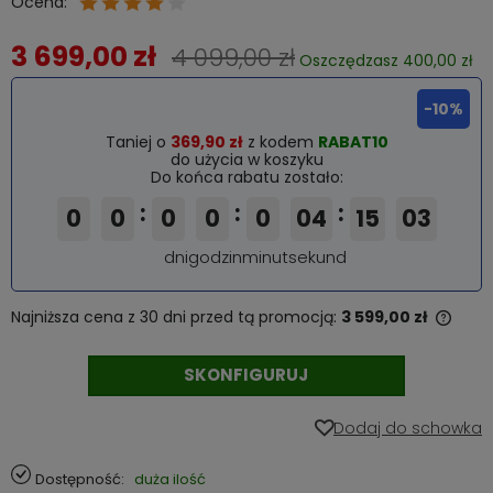
Ocena:
3 699,00 zł
4 099,00 zł
Oszczędzasz 400,00 zł
-10%
Taniej o
369,90 zł
z kodem
RABAT10
do użycia w koszyku
Do końca rabatu zostało:
:
:
:
0
0
0
0
0
04
15
02
dni
godzin
minut
sekund
Najniższa cena z 30 dni przed tą promocją:
3 599,00 zł
Jeże
niż 3
SKONFIGURUJ
cena
poja
Dodaj do schowka
Dostępność:
duża ilość