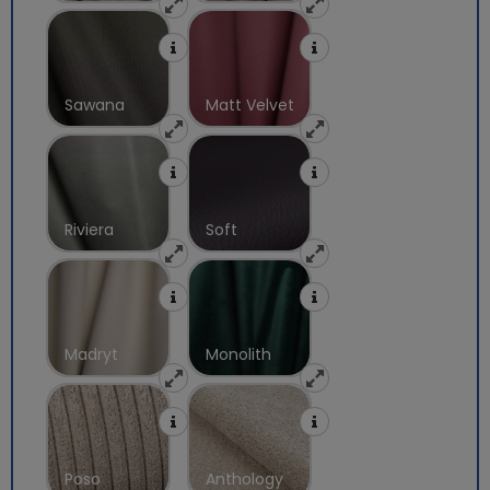
Sawana
Matt Velvet
Riviera
Soft
Madryt
Monolith
Poso
Anthology