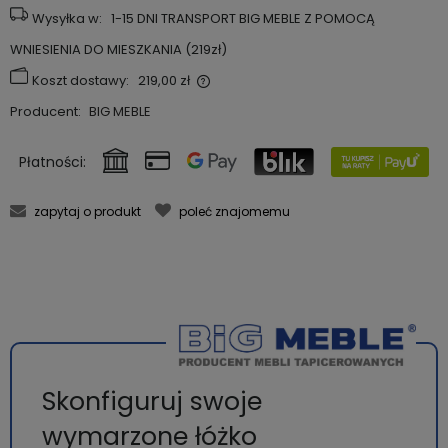
Wysyłka w:
1-15 DNI TRANSPORT BIG MEBLE Z POMOCĄ
WNIESIENIA DO MIESZKANIA (219zł)
Koszt dostawy:
219,00 zł
Cena nie zawiera ewentualnych kosztów płatności
Producent:
BIG MEBLE
Płatności:
zapytaj o produkt
poleć znajomemu
Skonfiguruj swoje
wymarzone łóżko