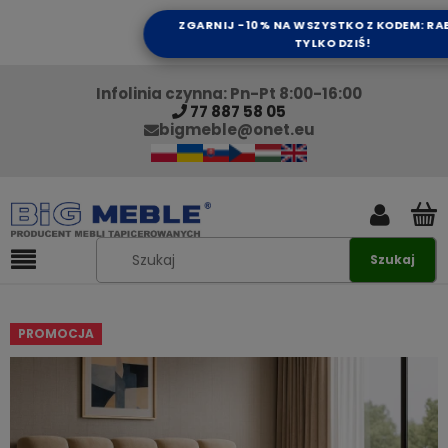
ZGARNIJ -10% NA WSZYSTKO Z KODEM: RA
TYLKO DZIŚ!
Infolinia czynna: Pn-Pt 8:00-16:00
77 887 58 05
bigmeble@onet.eu
Szukaj
PROMOCJA