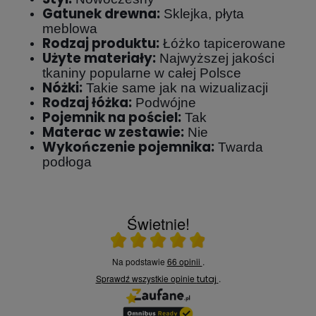
Gatunek drewna:
Sklejka, płyta
meblowa
Rodzaj produktu:
Łóżko tapicerowane
Użyte materiały:
Najwyższej jakości
tkaniny popularne w całej Polsce
Nóżki:
Takie same jak na wizualizacji
Rodzaj łóżka:
Podwójne
Pojemnik na pościel:
Tak
Materac w zestawie:
Nie
Wykończenie pojemnika:
Twarda
podłoga
Świetnie!
Ocena średnia 4.9 na 5
Na podstawie
66 opinii
.
Sprawdź wszystkie opinie
.
tutaj