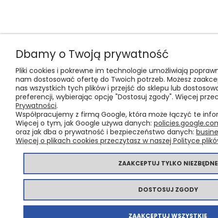
Dbamy o Twoją prywatność
Pliki cookies i pokrewne im technologie umożliwiają popraw
nam dostosować ofertę do Twoich potrzeb. Możesz zaakce
nas wszystkich tych plików i przejść do sklepu lub dostosow
preferencji, wybierając opcję "Dostosuj zgody". Więcej prz
Prywatności
.
Współpracujemy z firmą Google, która może łączyć te info
Więcej o tym, jak Google używa danych:
policies.google.co
oraz jak dba o prywatność i bezpieczeństwo danych:
busine
Więcej o plikach cookies przeczytasz w naszej Polityce plikó
ZAAKCEPTUJ TYLKO NIEZBĘDNE
DOSTOSUJ ZGODY
ZAAKCEPTUJ WSZYSTKIE