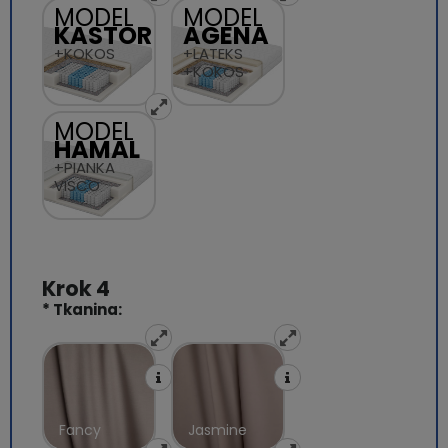
MODEL
MODEL
KASTOR
AGENA
+KOKOS
+LATEKS
+KOKOS
MODEL
HAMAL
+PIANKA
VISCO
*
Tkanina:
Fancy
Jasmine