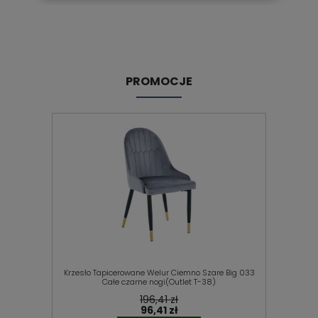
PROMOCJE
Krzesło Tapicerowane Welur Ciemno Szare Big 033
Całe czarne nogi(Outlet T-38)
196,41 zł
96,41 zł