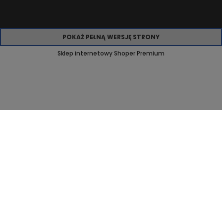
POKAŻ PEŁNĄ WERSJĘ STRONY
Sklep internetowy Shoper Premium