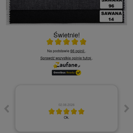
Świetnie!
Ocena średnia 4.9 na 5
Na podstawie
66 opinii
.
Sprawdź wszystkie opinie
.
tutaj
02.08.2026
Ok.