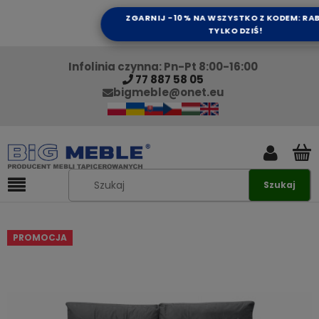
ZGARNIJ -10% NA WSZYSTKO Z KODEM: RAB
TYLKO DZIŚ!
Infolinia czynna: Pn-Pt 8:00-16:00
77 887 58 05
bigmeble@onet.eu
Szukaj
PROMOCJA