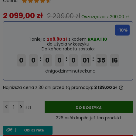
Ocena:
2 099,00 zł
2 299,00 zł
Oszczędzasz 200,00 zł
-10%
Taniej o
209,90 zł
z kodem
RABAT10
do użycia w koszyku
Do końca rabatu zostało:
:
:
:
0
0
0
0
0
01
35
14
dni
godzin
minut
sekund
Najniższa cena z 30 dni przed tą promocją:
3 139,00 zł
Jeżel
niż 3
cena
<
>
szt.
DO KOSZYKA
pojaw
226 osób kupiło już ten produkt