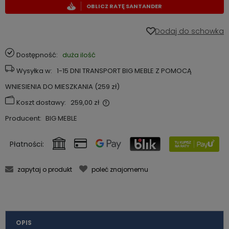
OBLICZ RATĘ SANTANDER
Dodaj do schowka
Dostępność:
duża ilość
Wysyłka w:
1-15 DNI TRANSPORT BIG MEBLE Z POMOCĄ
WNIESIENIA DO MIESZKANIA (259 zł)
Koszt dostawy:
259,00 zł
Cena nie zawiera ewentualnych kosztów płatności
Producent:
BIG MEBLE
Płatności:
zapytaj o produkt
poleć znajomemu
OPIS