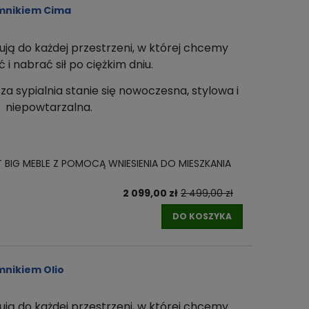
emnikiem Cima
ują do każdej przestrzeni
, w której chcemy
i nabrać sił po ciężkim dniu.
za sypialnia stanie się nowoczesna, stylowa i
niepowtarzalna.
T BIG MEBLE Z POMOCĄ WNIESIENIA DO MIESZKANIA
2 099,00 zł
2 499,00 zł
DO KOSZYKA
mnikiem Olio
ują do każdej przestrzeni
, w której chcemy