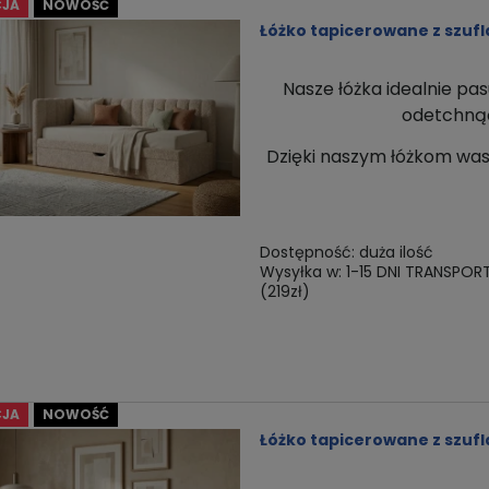
JA
NOWOŚĆ
Łóżko tapicerowane z szufl
Nasze łóżka idealnie pas
odetchnąć 
Dzięki naszym łóżkom
was
Dostępność:
duża ilość
Wysyłka w:
1-15 DNI TRANSPOR
(219zł)
JA
NOWOŚĆ
Łóżko tapicerowane z szuf