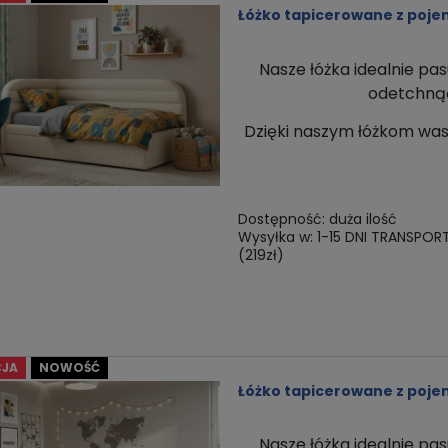
Łóżko tapicerowane z poj
Nasze łóżka idealnie pas
odetchnąć 
Dzięki naszym łóżkom
was
Dostępność:
duża ilość
Wysyłka w:
1-15 DNI TRANSPOR
(219zł)
JA
NOWOŚĆ
Łóżko tapicerowane z poje
Nasze łóżka idealnie pas