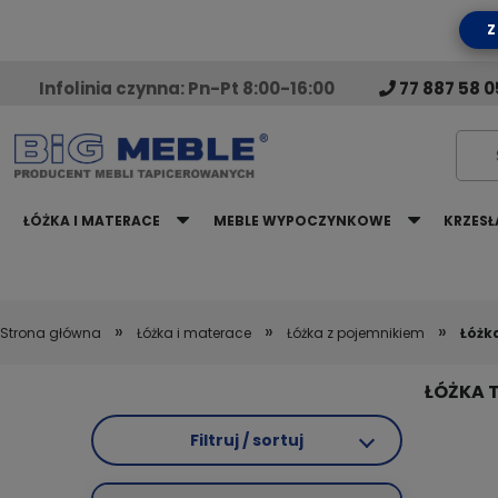
Z
Infolinia czynna: Pn-Pt 8:00-16:00
77 887 58 0
ŁÓŻKA I MATERACE
MEBLE WYPOCZYNKOWE
KRZESŁ
»
»
»
Strona główna
Łóżka i materace
Łóżka z pojemnikiem
Łóżk
ŁÓŻKA 
Filtruj / sortuj