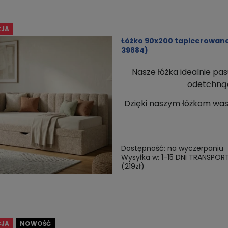
JA
Łóżko 90x200 tapicerowane 
39884)
Nasze łóżka idealnie pas
odetchnąć 
Dzięki naszym łóżkom
was
Dostępność:
na wyczerpaniu
Wysyłka w:
1-15 DNI TRANSPOR
(219zł)
JA
NOWOŚĆ