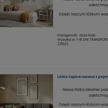
odetchnąć 
Dzięki naszym łóżkom
was
Dostępność:
duża ilość
Wysyłka w:
1-15 DNI TRANSPOR
(219zł)
Łóżko tapicerowane z poj
Nasze łóżka idealnie pas
odetchnąć 
Dzięki naszym łóżkom
was