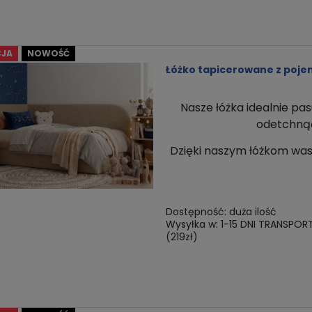
JA
NOWOŚĆ
Łóżko tapicerowane z poj
Nasze łóżka idealnie pas
odetchnąć 
Dzięki naszym łóżkom
was
Dostępność:
duża ilość
Wysyłka w:
1-15 DNI TRANSPOR
(219zł)