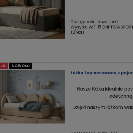
Dostępność:
duża ilość
Wysyłka w:
1-15 DNI TRANSPOR
(219zł)
JA
NOWOŚĆ
Łóżko tapicerowane z poje
Nasze łóżka idealnie pas
odetchnąć 
Dzięki naszym łóżkom
was