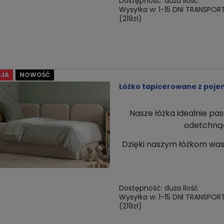
Dostępność:
duża ilość
Wysyłka w:
1-15 DNI TRANSPOR
(219zł)
JA
NOWOŚĆ
Łóżko tapicerowane z poj
Nasze łóżka idealnie pas
odetchnąć 
Dzięki naszym łóżkom
was
Dostępność:
duża ilość
Wysyłka w:
1-15 DNI TRANSPOR
(219zł)