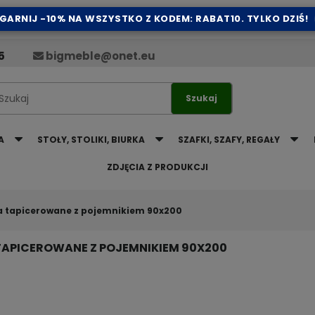
GARNIJ -10% NA WSZYSTKO Z KODEM: RABAT10. TYLKO DZIŚ!
5
bigmeble@onet.eu
Szukaj
A
STOŁY, STOLIKI, BIURKA
SZAFKI, SZAFY, REGAŁY
ZDJĘCIA Z PRODUKCJI
a tapicerowane z pojemnikiem 90x200
TAPICEROWANE Z POJEMNIKIEM 90X200