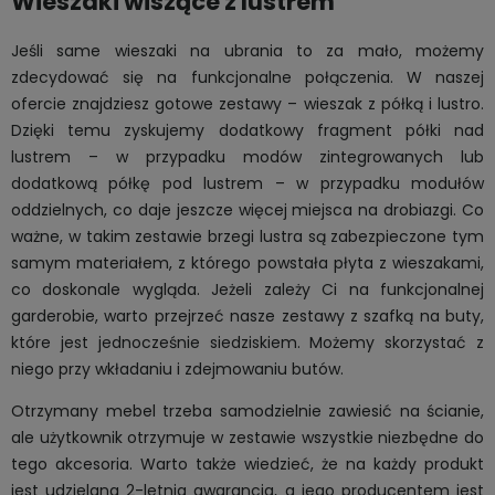
Wieszaki wiszące z lustrem
Jeśli same wieszaki na ubrania to za mało, możemy
zdecydować się na funkcjonalne połączenia. W naszej
ofercie znajdziesz gotowe zestawy – wieszak z półką i lustro.
Dzięki temu zyskujemy dodatkowy fragment półki nad
lustrem – w przypadku modów zintegrowanych lub
dodatkową półkę pod lustrem – w przypadku modułów
oddzielnych, co daje jeszcze więcej miejsca na drobiazgi. Co
ważne, w takim zestawie brzegi lustra są zabezpieczone tym
samym materiałem, z którego powstała płyta z wieszakami,
co doskonale wygląda. Jeżeli zależy Ci na funkcjonalnej
garderobie, warto przejrzeć nasze zestawy z szafką na buty,
które jest jednocześnie siedziskiem. Możemy skorzystać z
niego przy wkładaniu i zdejmowaniu butów.
Otrzymany mebel trzeba samodzielnie zawiesić na ścianie,
ale użytkownik otrzymuje w zestawie wszystkie niezbędne do
tego akcesoria. Warto także wiedzieć, że na każdy produkt
jest udzielana 2-letnia gwarancja, a jego producentem jest