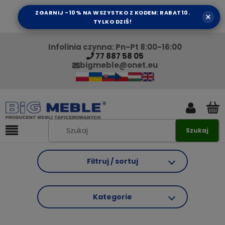
ZGARNIJ -10% NA WSZYSTKO Z KODEM: RABAT10.
×
TYLKO DZIŚ!
Infolinia czynna: Pn-Pt 8:00-16:00
77 887 58 05
bigmeble@onet.eu
Szukaj
Filtruj / sortuj
Kategorie