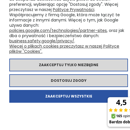
preferencji, wybierając opcję "Dostosuj zgody". Więcej
INFORMACJE
przeczytasz w naszej
Polityce Prywatności
.
Współpracujemy z firmą Google, która może łączyć te
informacje z innymi danymi. Więcej o tym, jak Google
O NAS
używa danych:
policies.google.com/technologies/partner-sites
, oraz jak
dba o prywatność i bezpieczeństwo danych:
business.safety.google/privacy/
.
Więcej o plikach cookies przeczytasz w naszej Polityce
POKAŻ PEŁNĄ WERSJĘ STRONY
plików "Cookies".
Sklep internetowy Shoper Premium
ZAAKCEPTUJ TYLKO NIEZBĘDNE
DOSTOSUJ ZGODY
ZAAKCEPTUJ WSZYSTKIE