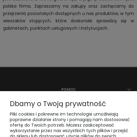
polska firma. Zapraszamy na zakupy oraz zachęcamy do
przejrzenia pozostałych dostępnych u nas produktów, w tym
wieszaków stojących, które doskonale sprawdzą się w
gabinetach, punktach usługowych i instytucjach.
POMOC
Dbamy o Twoją prywatność
MOJE KONTO
Pliki cookies i pokrewne im technologie umożliwiają
poprawne działanie strony i pomagają nam dostosować
ofertę do Twoich potrzeb. Możesz zaakceptować
PŁATNOŚCI I DOSTAWA
wykorzystanie przez nas wszystkich tych plików i przejść
do sklepu lub dostosować użycie plików do swoich