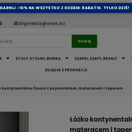
GARNIJ -10% NA WSZYSTKO Z KODEM: RABAT10. TYLKO DZIŚ!
5
bigmeble@onet.eu
Szukaj
A
STOŁY, STOLIKI, BIURKA
SZAFKI, SZAFY, REGAŁY
ZDJĘCIA Z PRODUKCJI
o kontynentalne Osuna z pojemnikiem, materacem i toperem
Łóżko kontynental
materacem i tope