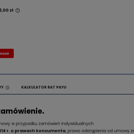
9,00 zł
y krócej
niższa
kt
ANDER
WY
KALKULATOR RAT PAYU
CENA NIE ZAWIERA EWENTUALNYCH
KOSZTÓW PŁATNOŚCI
zamówienie.
umowy w przypadku zamówień indywidualnych
 2014 r. o prawach konsumenta
, prawo odstąpienia od umowy z